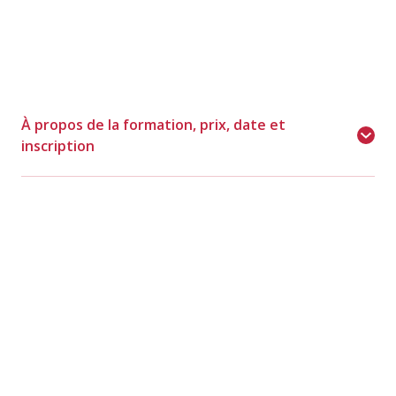
À propos de la formation, prix, date et
Mercer Canada
inscription
Pour toutes questions – Veuillez nous contacter à
info@lagouvernanceaufeminin.org