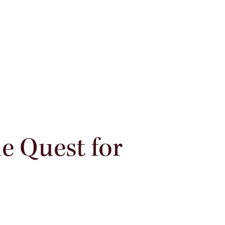
édias
Certification Parité
ing personnel
ance
e Quest for